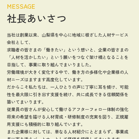
MESSAGE
応募・登録フォーム
社長あいさつ
ENTRY FORM
お問い合わせ
CONTACT
当社は創業以来、山梨県を中心に地域に根ざした人材サービス
会社として、
求職者の皆さまの「働きたい」という想いと、企業の皆さまの
労使協定
「人材を活かしたい」という願いをつなぐ架け橋となることを
働き方改革関連法
目指して、事業に取り組んでまいりました。
プライバシーポリシー
労働環境が大きく変化する中で、働き方の多様化や企業様の人
材ニーズはますます高度化しています。
だからこそ私たちは、一人ひとりの声に丁寧に耳を傾け、可能
性を最大限に引き出す支援を続け、共に成長できる信頼関係を
〒407-0013
築いてまいります。
山梨県韮崎市中島2丁目6番19
従業員の皆さんが安心して働けるアフターフォロー体制の強化
TEL 0551-22-837
FAX 0551-22-831
将来の希望を描ける人材育成・研修制度の充実を図り、正規雇
労働者派遣事業 ：許可番号(派19-300028)
用支援にも積極的に取り組んでいます。
有料職業紹介事業：許可番号(19-ユ-300165)
また企業様に対しては、単なる人材紹介にとどまらず、事業成
長に寄り添うパートナーとして価値を提供してまいります。