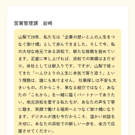
営業管理課 岩崎
山梨で28年、私たちは「企業の想いと人の人生をつ
なぐ架け橋」として歩んできました。そして今、私
の大切な地元である浜松で、新たな挑戦を始めてい
ます。正直に申し上げれば、浜松での実績はまだゼ
ロ。会社としては新入りです。ですが、山梨で培っ
てきた「一人ひとりの人生に本気で寄り添う」とい
う情熱は、誰にも負けません。 仕事探しは不安も大
きいもの。だからこそ、単なる紹介ではなく、あな
たの「これから」を一緒に描くパートナーでありた
い。地元浜松を愛する私たちが、あなたの声を丁寧
に聴き、笑顔で働ける場所へとつなぐ架け橋になり
ます。デジタルが進む今だからこそ、温かい対話を
大切に。あなたの浜松での新しい一歩を、全力で応
援させてください。